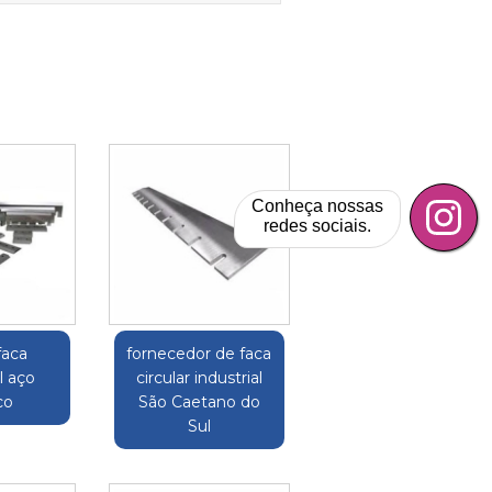
Conheça nossas
redes sociais.
faca
fornecedor de faca
l aço
circular industrial
co
São Caetano do
Sul