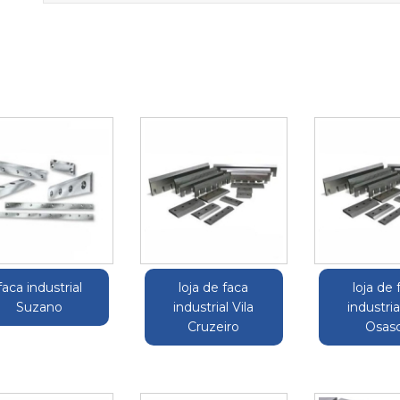
faca industrial
loja de faca
loja de 
Suzano
industrial Vila
industria
Cruzeiro
Osas