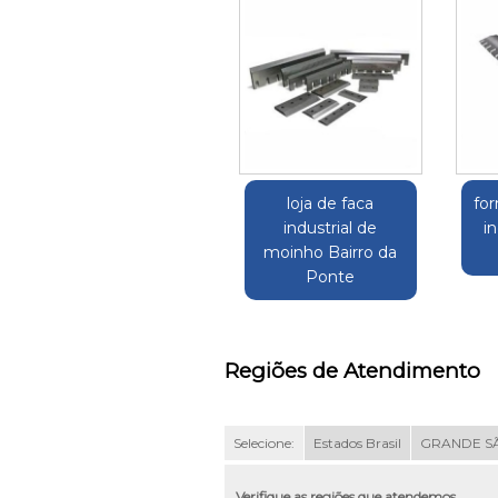
loja de faca
fo
industrial de
in
moinho Bairro da
Ponte
Regiões de Atendimento
Selecione:
Estados Brasil
GRANDE S
Verifique as regiões que atendemos