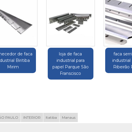
rnecedor de faca
loja de faca
faca serr
dustrial Biritiba
industrial para
industrial
Mirim
papel Parque São
Ribeirão
Franscisco
ÃO PAULO
INTERIOR
Itatiba
Manaus