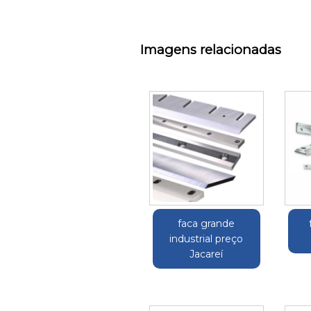
Imagens relacionadas
faca grande
industrial preço
Jacareí