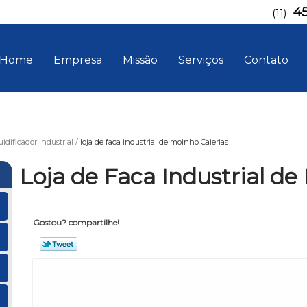
4
(11)
Home
Empresa
Missão
Serviços
Contato
uidificador industrial
loja de faca industrial de moinho Caierias
Loja de Faca Industrial de
Gostou? compartilhe!