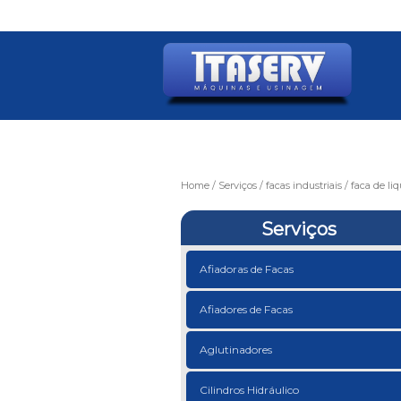
Home
Serviços
facas industriais
faca de liq
Serviços
Afiadoras de Facas
Afiadores de Facas
Aglutinadores
Cilindros Hidráulico