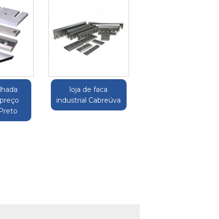
ilhada
loja de faca
 preço
industrial Cabreúva
 Preto