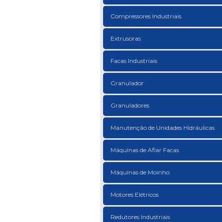
Compressores Industriais
Extrusoras
Facas Industriais
Granulador
Granuladores
Manutenção de Unidades Hidráulicas
Máquinas de Afiar Facas
Máquinas de Moinho
Motores Elétricos
Redutores Industriais