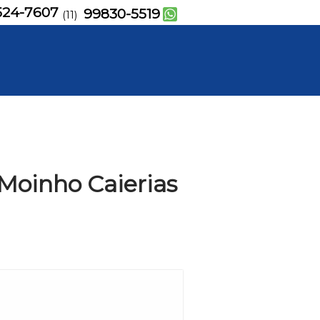
524-7607
99830-5519
(11)
 Moinho Caierias