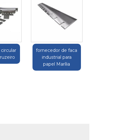
 circular
fornecedor de faca
Cruzeiro
industrial para
papel Marília