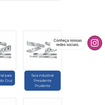
Conheça nossas
redes sociais.
ial para
faca industrial
ldo Cruz
Presidente
Prudente