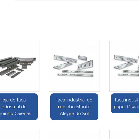
loja de faca
faca industrial de
faca industr
industrial de
moinho Monte
papel Osva
oinho Caierias
Alegre do Sul