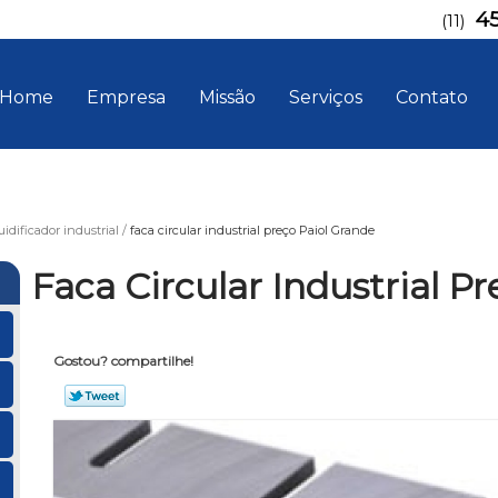
4
(11)
Home
Empresa
Missão
Serviços
Contato
uidificador industrial
faca circular industrial preço Paiol Grande
Faca Circular Industrial P
Gostou? compartilhe!