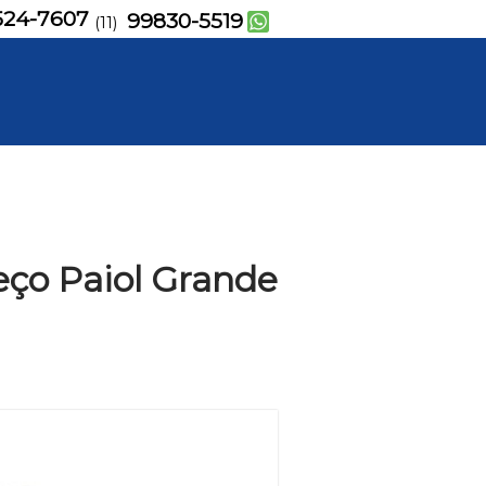
524-7607
99830-5519
(11)
reço Paiol Grande