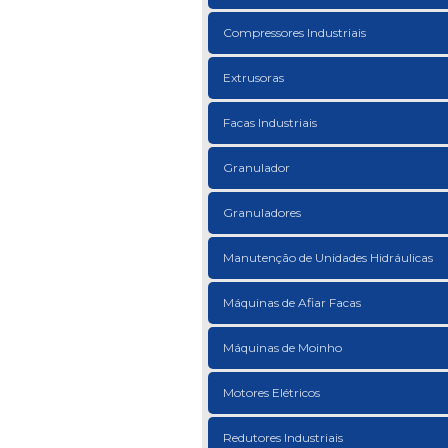
Compressores Industriais
Extrusoras
Facas Industriais
Granulador
Granuladores
Manutenção de Unidades Hidráulicas
Máquinas de Afiar Facas
Máquinas de Moinho
Motores Elétricos
Redutores Industriais