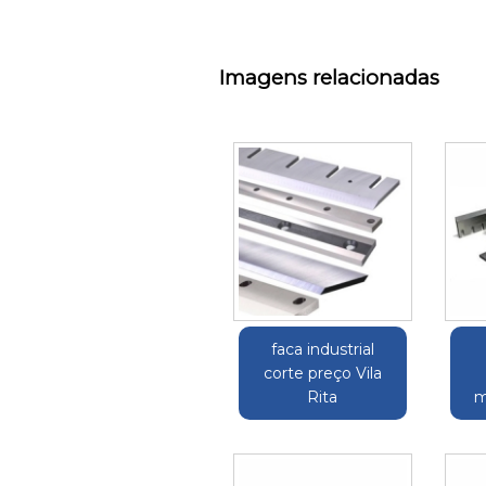
Imagens relacionadas
faca industrial
corte preço Vila
Rita
m