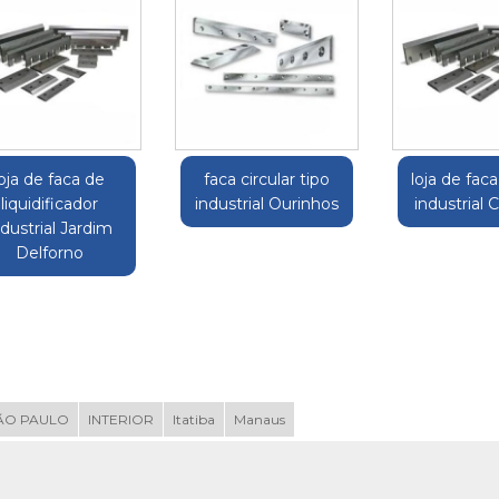
loja de faca de
faca circular tipo
loja de faca
liquidificador
industrial Ourinhos
industrial 
ndustrial Jardim
Delforno
ÃO PAULO
INTERIOR
Itatiba
Manaus