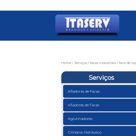
Home
Serviços
facas industriais
faca de liq
Serviços
Afiadoras de Facas
Afiadores de Facas
Aglutinadores
Cilindros Hidráulico