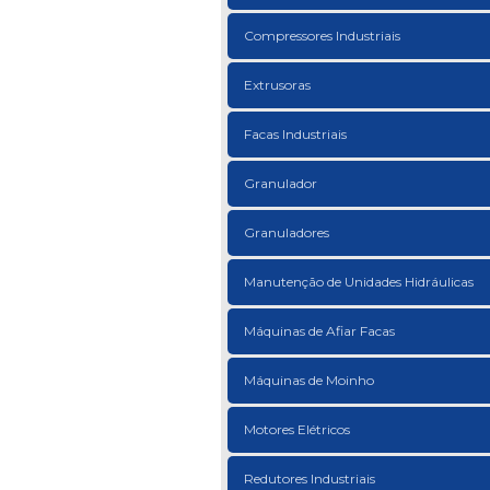
Compressores Industriais
Extrusoras
Facas Industriais
Granulador
Granuladores
Manutenção de Unidades Hidráulicas
Máquinas de Afiar Facas
Máquinas de Moinho
Motores Elétricos
Redutores Industriais