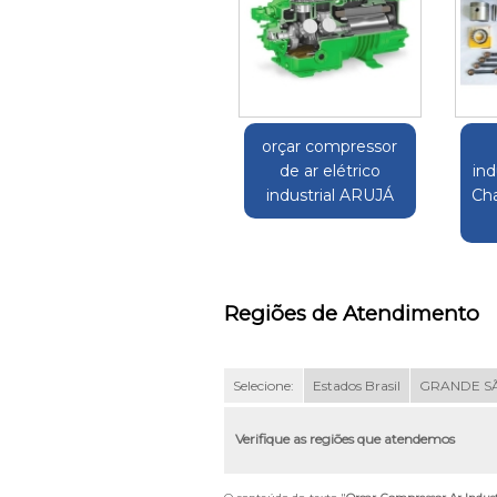
orçar compressor
de ar elétrico
ind
industrial ARUJÁ
Cha
Regiões de Atendimento
Selecione:
Estados Brasil
GRANDE S
Verifique as regiões que atendemos