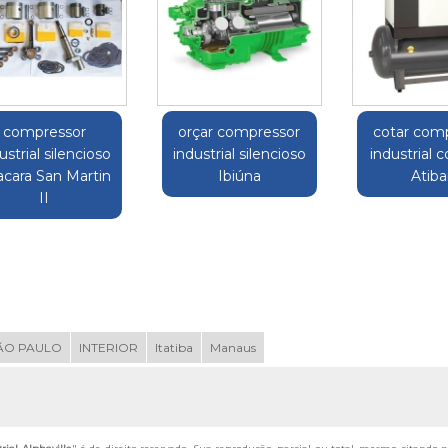
compressor
orçar compressor
cotar com
ustrial silencioso
industrial silencioso
industrial 
cara San Martin
Ibiúna
Atiba
II
ÃO PAULO
INTERIOR
Itatiba
Manaus