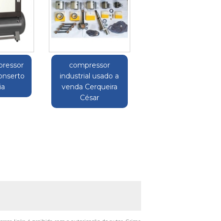
pressor
compressor
conserto
industrial usado a
ia
venda Cerqueira
César