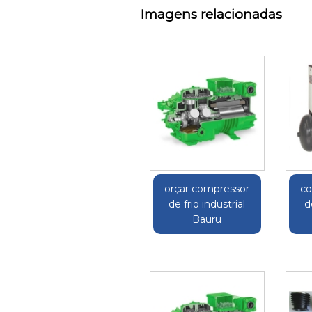
Imagens relacionadas
orçar compressor
co
de frio industrial
d
Bauru