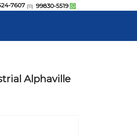
524-7607
99830-5519
(11)
rial Alphaville