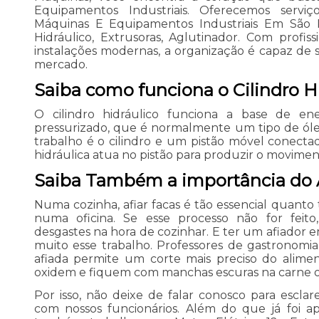
Equipamentos Industriais. Oferecemos servi
Máquinas E Equipamentos Industriais Em São Pa
Hidráulico, Extrusoras, Aglutinador. Com profiss
instalações modernas, a organização é capaz de s
mercado.
Saiba como funciona o Cilindro H
O cilindro hidráulico funciona a base de en
pressurizado, que é normalmente um tipo de ól
trabalho é o cilindro e um pistão móvel conecta
hidráulica atua no pistão para produzir o moviment
Saiba Também a importância do A
Numa cozinha, afiar facas é tão essencial quanto
numa oficina. Se esse processo não for feit
desgastes na hora de cozinhar. E ter um afiador e
muito esse trabalho. Professores de gastrono
afiada permite um corte mais preciso do alimen
oxidem e fiquem com manchas escuras na carne o
Por isso, não deixe de falar conosco para escl
com nossos funcionários. Além do que já foi 