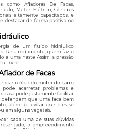
ços como Afiadoras De Facas,
ulo, Motor Elétrico, Cilindros
ionais altamente capacitados, e
e destacar de forma positiva no
idráulico
ergia de um fluído hidráulico
eo. Resumidamente, quem faz o
do a uma haste Assim, a pressão
o linear.
fiador de Facas
 trocar o óleo do motor do carro
o, pode acarretar problemas e
m casa pode justamente facilitar
mia defendem que uma faca bem
to, além de evitar que eles se
u em alguns vegetais.
arecer cada uma de suas dúvidas
apresentado, o empreendimento