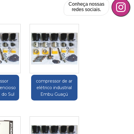
Conheça nossas
redes sociais.
ssor
compressor de ar
ilencioso
elétrico industrial
 do Sul
Embu Guaçú