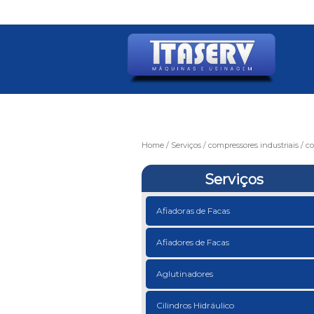
Home
Serviços
compressores industriais
co
Serviços
Afiadoras de Facas
Afiadores de Facas
Aglutinadores
Cilindros Hidráulico