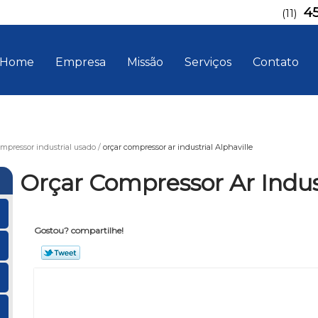
4
(11)
Home
Empresa
Missão
Serviços
Contato
mpressor industrial usado
orçar compressor ar industrial Alphaville
Orçar Compressor Ar Indust
Gostou? compartilhe!