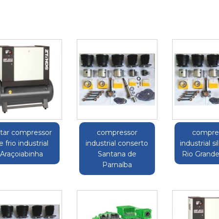
tar compressor
compressor
compre
e frio industrial
industrial conserto
industrial s
Araçoiabinha
Santana de
Rio Grande
Parnaíba