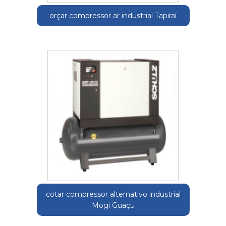
orçar compressor ar industrial Tapiraí
cotar compressor alternativo industrial
Mogi Guaçu