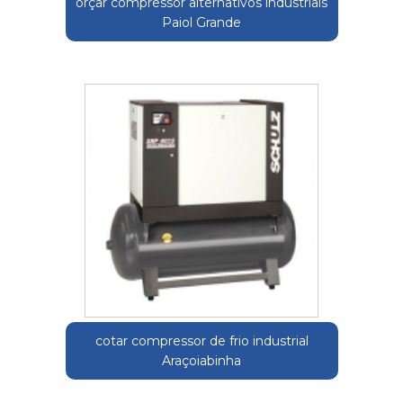
orçar compressor alternativos industriais
Paiol Grande
cotar compressor de frio industrial
Araçoiabinha