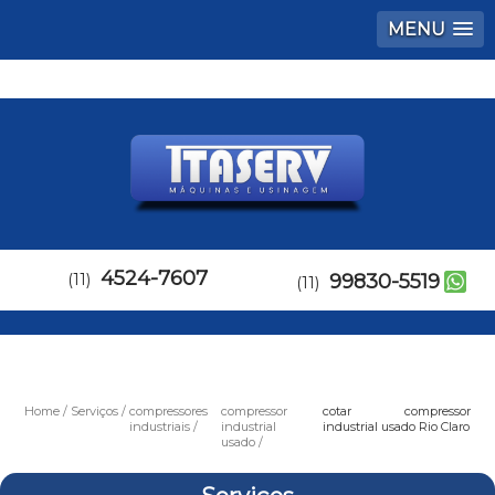
MENU
4524-7607
(11)
99830-5519
(11)
Home
Serviços
compressores
compressor
cotar compressor
industriais
industrial
industrial usado Rio Claro
usado