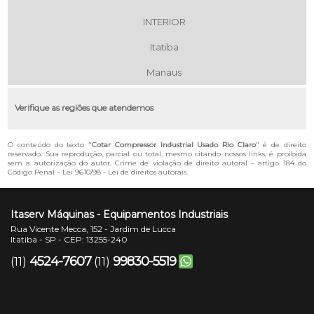
INTERIOR
Itatiba
Manaus
Verifique as regiões que atendemos
O conteúdo do texto "
Cotar Compressor Industrial Usado Rio Claro
" é de direito
reservado. Sua reprodução, parcial ou total, mesmo citando nossos links, é proibida
sem a autorização do autor. Crime de violação de direito autoral – artigo 184 do
Código Penal –
Lei 9610/98 - Lei de direitos autorais
.
Itaserv Máquinas - Equipamentos Industriais
Rua Vicente Mecca, 152 - Jardim de Lucca
Itatiba - SP - CEP: 13255-240
4524-7607
99830-5519
(11)
(11)