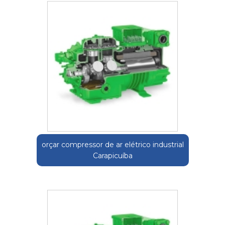
orçar compressor de ar elétrico industrial
Carapicuíba