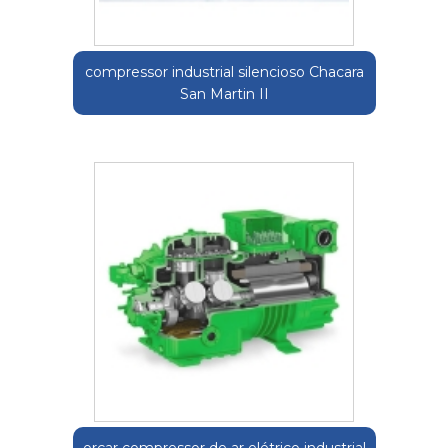
compressor industrial silencioso Chacara
San Martin II