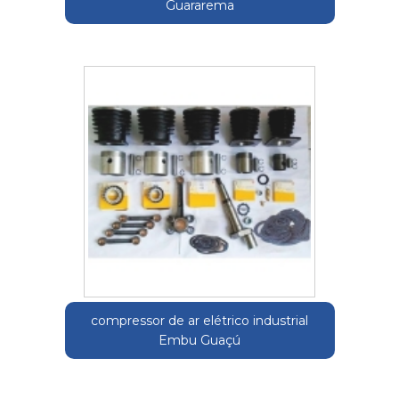
Guararema
compressor de ar elétrico industrial
Embu Guaçú