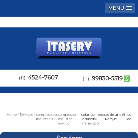
MENU
4524-7607
(11)
99830-5519
(11)
Home
Serviços
compressores
compressor
cotar compressor de ar elétrico
industriais
industrial
industrial Parque São
usado
Franscisco