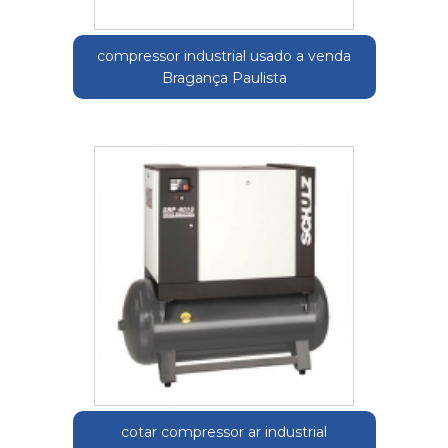
compressor industrial usado a venda
Bragança Paulista
cotar compressor ar industrial