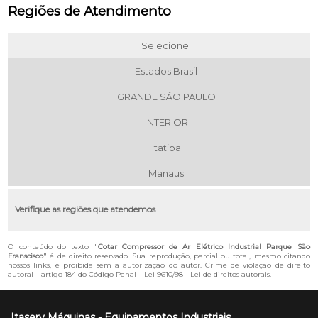
Regiões de Atendimento
Selecione:
Estados Brasil
GRANDE SÃO PAULO
INTERIOR
Itatiba
Manaus
Verifique as regiões que atendemos
O conteúdo do texto "
Cotar Compressor de Ar Elétrico Industrial Parque São
Franscisco
" é de direito reservado. Sua reprodução, parcial ou total, mesmo citando
nossos links, é proibida sem a autorização do autor. Crime de violação de direito
autoral – artigo 184 do Código Penal –
Lei 9610/98 - Lei de direitos autorais
.
Itaserv Máquinas - Equipamentos Industriais