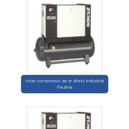
cotar compressor de ar direto industrial
Paulínia