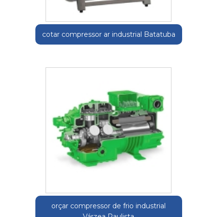
cotar compressor ar industrial Batatuba
orçar compressor de frio industrial
Várzea Paulista