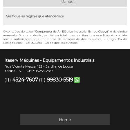
Manaus
Verifique as regiões que atendemos
O conteúdo do texto "
Compressor de Ar Elétrico Industrial Embu Guaçú
" é de direito
reservado. Sua reprodução, parcial ou total, mesmo citando nossos links, é proibida
sem a autorização do autor. Crime de violação de direito autoral – artigo 184 do
Código Penal –
Lei 9610/98 - Lei de direitos autorais
.
Itaserv Máquinas - Equipamentos Industriais
Rua Vicente Mecca, 152 - Jardim de Lucca
Itatiba - SP - CEP: 13255-240
4524-7607
99830-5519
(11)
(11)
Home