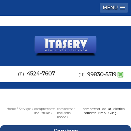
MENU
4524-7607
(11)
99830-5519
(11)
Home
Serviços
compressores
compressor
compressor de ar elétrico
industriais
industrial
industrial Embu Guaçú
usado