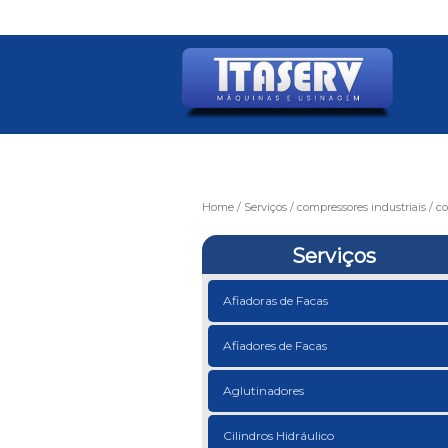
Home
Serviços
compressores industriais
co
Serviços
Afiadoras de Facas
Afiadores de Facas
Aglutinadores
Cilindros Hidráulico