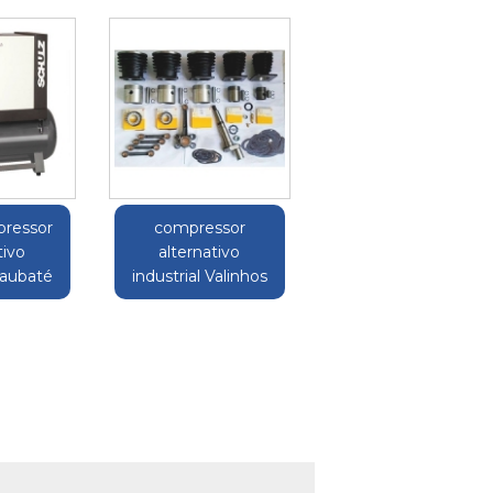
pressor
compressor
tivo
alternativo
Taubaté
industrial Valinhos