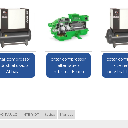
tar compressor
orçar compressor
cotar com
ndustrial usado
alternativo
alterna
Atibaia
industrial Embu
industrial 
ÃO PAULO
INTERIOR
Itatiba
Manaus