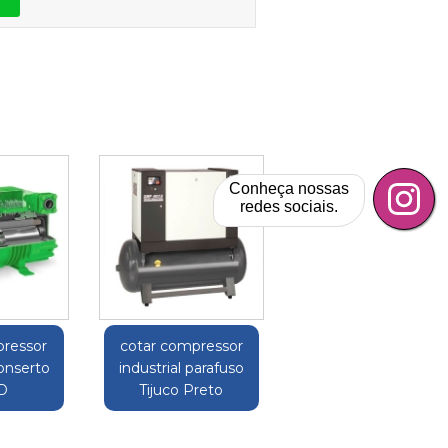
Conheça nossas
redes sociais.
pressor
cotar compressor
conserto
industrial parafuso
D
Tijuco Preto