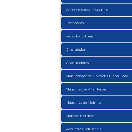
Compressores Industriais
Extrusoras
Facas Industriais
Granulador
Granuladores
Manutenção de Unidades Hidráulicas
Máquinas de Afiar Facas
Máquinas de Moinho
Motores Elétricos
Redutores Industriais