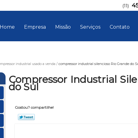
4
(11)
Home
Empresa
Missão
Serviços
Contato
mpressor industrial usado a venda
compressor industrial silencioso Rio Grande do S
Compressor Industrial Sil
do Sul
Gostou? compartilhe!