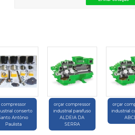
compressor
orçar compressor
orçar com
dustrial conserto
industrial parafuso
industrial 
Santo Antônio
ALDEIA DA
ABC
Paulista
SERRA