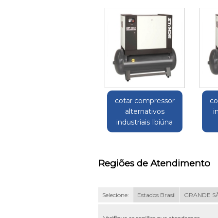
cotar compressor
co
alternativos
i
industriais Ibiúna
Regiões de Atendimento
Selecione:
Estados Brasil
GRANDE S