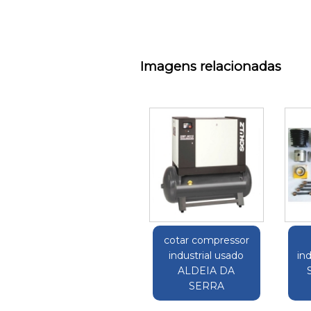
Imagens relacionadas
cotar compressor
industrial usado
in
ALDEIA DA
SERRA