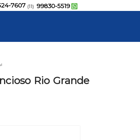
524-7607
99830-5519
(11)
ul
encioso Rio Grande