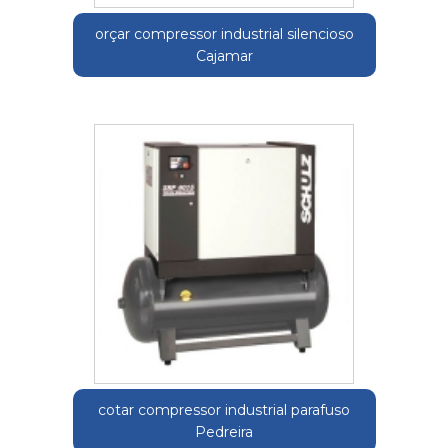
orçar compressor industrial silencioso
Cajamar
cotar compressor industrial parafuso
Pedreira