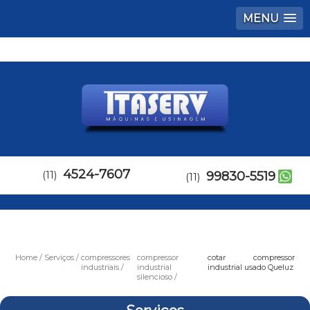
MENU
4524-7607
(11)
99830-5519
(11)
Home
Serviços
compressores
compressor
cotar compressor
industriais
industrial
industrial usado Queluz
silencioso