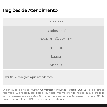
Regiões de Atendimento
Selecione:
Estados Brasil
GRANDE SÃO PAULO
INTERIOR
Itatiba
Manaus
Verifique as regiões que atendemos
O conteúdo do texto "
Cotar Compressor Industrial Usado Queluz
" é de direito
reservado. Sua reprodução, parcial ou total, mesmo citando nossos links, é proibida
sem a autorização do autor. Crime de violação de direito autoral – artigo 184 do
Código Penal –
Lei 9610/98 - Lei de direitos autorais
.