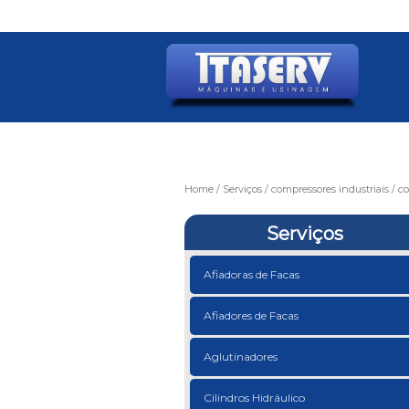
Home
Serviços
compressores industriais
co
Serviços
Afiadoras de Facas
Afiadores de Facas
Aglutinadores
Cilindros Hidráulico