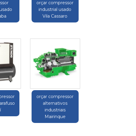
ssor
orçar compressor
 usado
industrial usado
caba
Vila Cassaro
pressor
orçar compressor
parafuso
alternativos
í
industriais
Mairinque