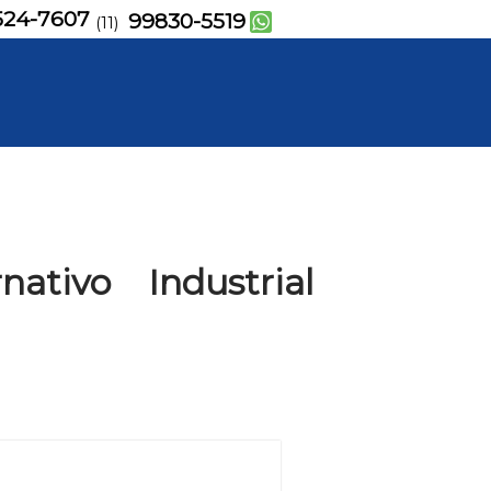
524-7607
99830-5519
(11)
ativo Industrial