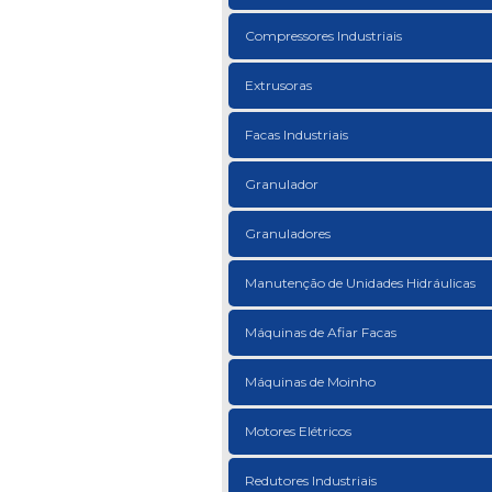
Compressores Industriais
Extrusoras
Facas Industriais
Granulador
Granuladores
Manutenção de Unidades Hidráulicas
Máquinas de Afiar Facas
Máquinas de Moinho
Motores Elétricos
Redutores Industriais