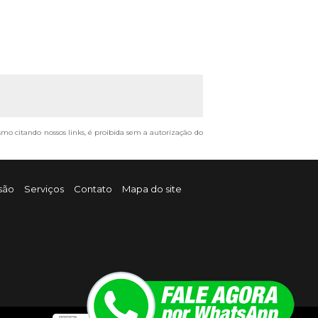
esmo citando nossos links, é proibida sem a autorização do
são
Serviços
Contato
Mapa do site