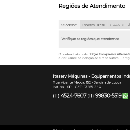
Regiões de Atendimento
Selecione:
Estados Brasil
GRANDE S
Verifique as regiões que atendemos
O conteúdo do texto "
Orçar Compressor Alternati
autor. Crime de violação de direito autoral – art
Itaserv Máquinas - Equipamentos Indu
Rua Vicente Mecca, 152 - Jardim de Lucca
Itatiba - SP - CEP: 13255-240
4524-7607
99830-5519
(11)
(11)