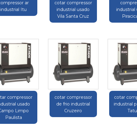
compressor ar
cotar compressor
compre
industrial Itu
industrial usado
industrial
Vila Santa Cruz
Piraci
tar compressor
cotar compressor
cotar com
ndustrial usado
de frio industrial
industrial 
Campo Limpo
Cruzeiro
Tatu
Paulista