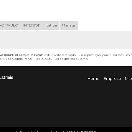
ÃO PAULO
INTERIOR
Itatiba
Manaus
vo Industrial Cerqueira César
" é de direito reservado. Sua reprodução, parcial ou total, m
igo 184 do Código Penal –
Lei 9610/98 - Lei de direitos autorais
.
striais
Home
Empresa
Mis
©