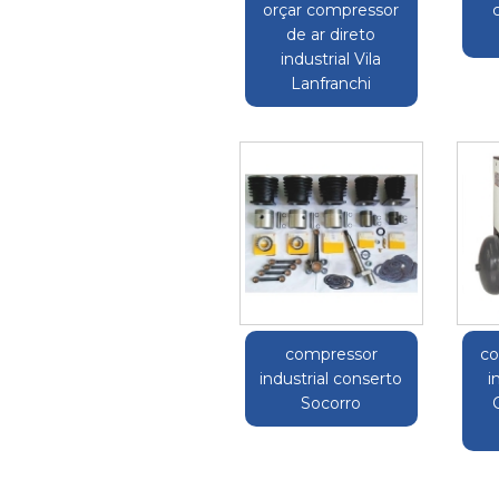
orçar compressor
de ar direto
industrial Vila
Lanfranchi
compressor
co
industrial conserto
i
Socorro