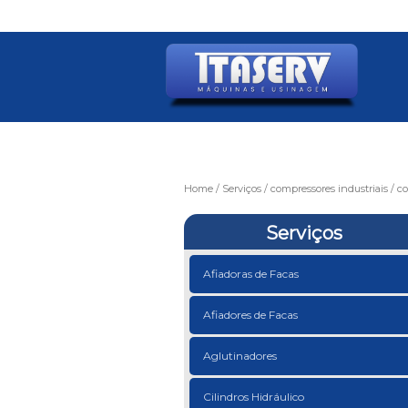
Home
Serviços
compressores industriais
co
Serviços
Afiadoras de Facas
Afiadores de Facas
Aglutinadores
Cilindros Hidráulico