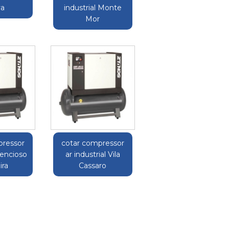
va
industrial Monte
Mor
pressor
cotar compressor
ilencioso
ar industrial Vila
ira
Cassaro