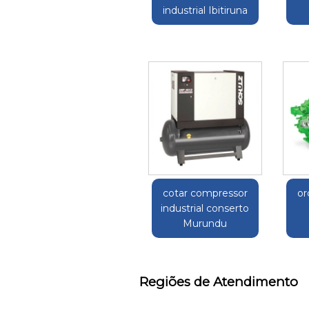
industrial Ibitiruna
cotar compressor
or
industrial conserto
Murundu
Regiões de Atendimento