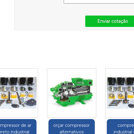
Enviar cotação
mpressor de ar
orçar compressor
compre
ireto industrial
alternativos
industrial