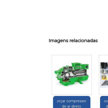
Imagens relacionadas
orçar compressor
co
de ar direto
d