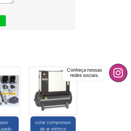
Conheça nossas
redes sociais.
ssor
cotar compressor
 usado
de ar elétrico