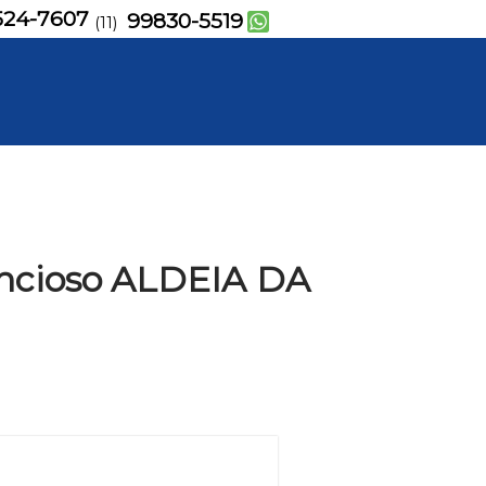
524-7607
99830-5519
(11)
lencioso ALDEIA DA