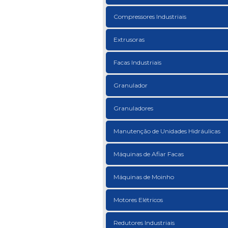
Compressores Industriais
Extrusoras
Facas Industriais
Granulador
Granuladores
Manutenção de Unidades Hidráulicas
Máquinas de Afiar Facas
Máquinas de Moinho
Motores Elétricos
Redutores Industriais