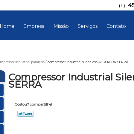
4
(11)
Home
Empresa
Missão
Serviços
Contato
mpressor industrial parafuso
compressor industrial silencioso ALDEIA DA SERRA
Compressor Industrial Si
SERRA
Gostou? compartilhe!