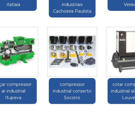
itatiaia
industriais
Vera
Cachoeira Paulista
çar compressor
compressor
cotar com
ar industrial
industrial conserto
industrial s
Itupeva
Socorro
Louve