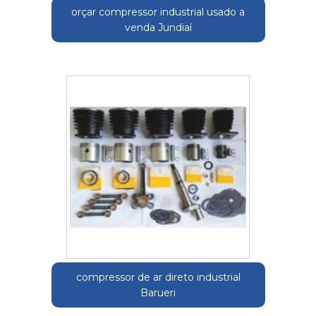
orçar compressor industrial usado a
venda Jundiaí
compressor de ar direto industrial
Barueri