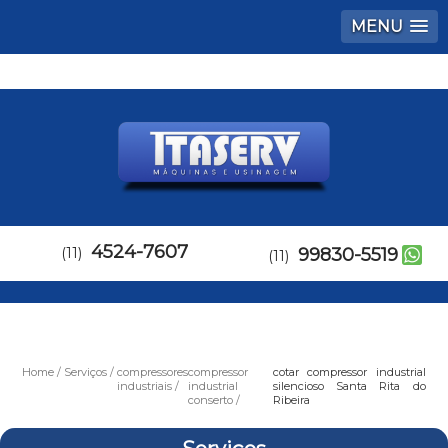
MENU
4524-7607
(11)
99830-5519
(11)
Home
Serviços
compressores
compressor
cotar compressor industrial
industriais
industrial
silencioso Santa Rita do
conserto
Ribeira