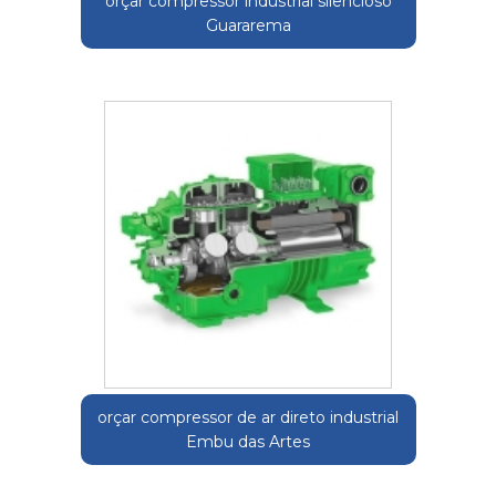
orçar compressor industrial silencioso
Guararema
orçar compressor de ar direto industrial
Embu das Artes