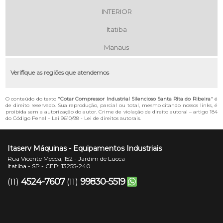
INTERIOR
Itatiba
Manaus
Verifique as regiões que atendemos
O conteúdo do texto "
Cotar Compressor Industrial Silencioso Santa Rita do Ribeira
" é
de direito reservado. Sua reprodução, parcial ou total, mesmo citando nossos links, é
proibida sem a autorização do autor. Crime de violação de direito autoral – artigo 184
do Código Penal –
Lei 9610/98 - Lei de direitos autorais
.
Itaserv Máquinas - Equipamentos Industriais
Rua Vicente Mecca, 152 - Jardim de Lucca
Itatiba - SP - CEP: 13255-240
4524-7607
99830-5519
(11)
(11)