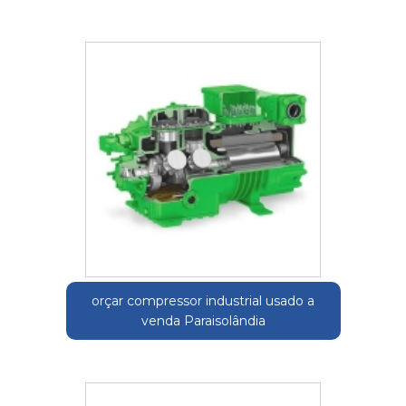
orçar compressor industrial usado a
venda Paraisolândia