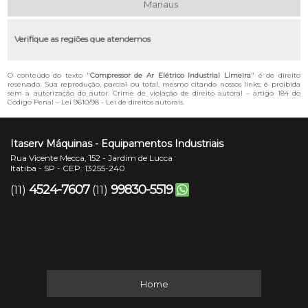
Manaus
Verifique as regiões que atendemos
O conteúdo do texto "
Compressor de Ar Elétrico Industrial Limeira
" é de direito
reservado. Sua reprodução, parcial ou total, mesmo citando nossos links, é proibida
sem a autorização do autor. Crime de violação de direito autoral – artigo 184 do
Código Penal –
Lei 9610/98 - Lei de direitos autorais
.
Itaserv Máquinas - Equipamentos Industriais
Rua Vicente Mecca, 152 - Jardim de Lucca
Itatiba - SP - CEP: 13255-240
4524-7607
99830-5519
(11)
(11)
Home