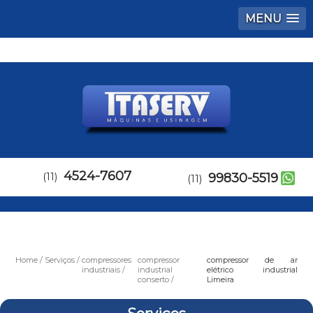
MENU
4524-7607
(11)
99830-5519
(11)
Home
Serviços
compressores
compressor
compressor de ar
industriais
industrial
elétrico industrial
conserto
Limeira