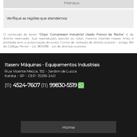
Manaus
Verifique as regiões que atendemos
O conteúdo do texto "
Orçar Compressor Industrial Usado Franco da Rocha
" é de
direito reservado. Sua reprodução, parcial ou total, mesmo citando nossos links, é
proibida sem a autorização do autor. Crime de violação de direito autoral – artigo 184
do Código Penal –
Lei 9610/98 - Lei de direitos autorais
.
Itaserv Máquinas - Equipamentos Industriais
Rua Vicente Mecca, 152 - Jardim de Lucca
Itatiba - SP - CEP: 13255-240
4524-7607
99830-5519
(11)
(11)
Home