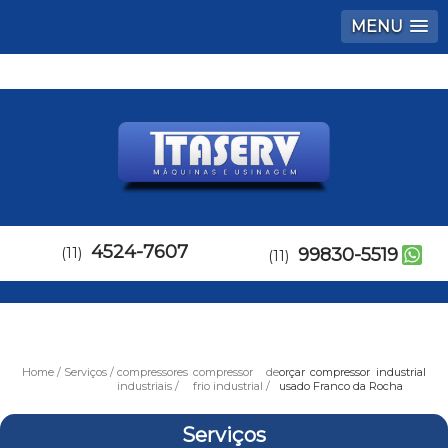
MENU
4524-7607
(11)
99830-5519
(11)
Home
Serviços
compressores
compressor de
orçar compressor industrial
industriais
frio industrial
usado Franco da Rocha
Serviços