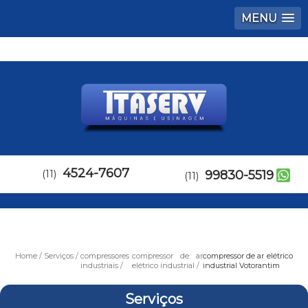
MENU
4524-7607
(11)
99830-5519
(11)
Home
Serviços
compressores
compressor de ar
compressor de ar elétrico
industriais
elétrico industrial
industrial Votorantim
Serviços