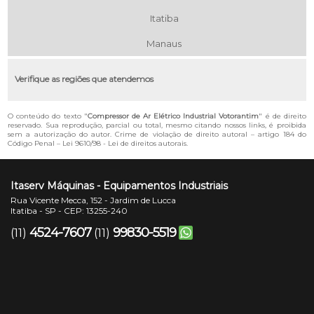
Itatiba
Manaus
Verifique as regiões que atendemos
O conteúdo do texto "
Compressor de Ar Elétrico Industrial Votorantim
" é de direito
reservado. Sua reprodução, parcial ou total, mesmo citando nossos links, é proibida
sem a autorização do autor. Crime de violação de direito autoral – artigo 184 do
Código Penal –
Lei 9610/98 - Lei de direitos autorais
.
Itaserv Máquinas - Equipamentos Industriais
Rua Vicente Mecca, 152 - Jardim de Lucca
Itatiba - SP - CEP: 13255-240
4524-7607
99830-5519
(11)
(11)