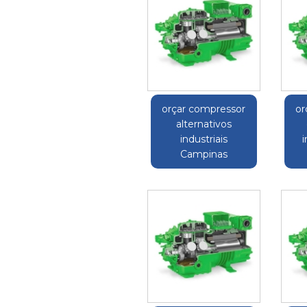
orçar compressor
or
alternativos
industriais
i
Campinas