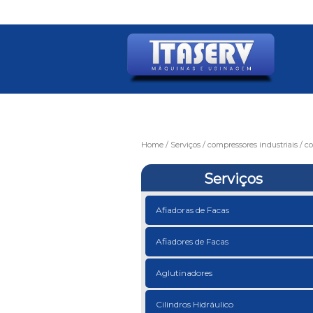
Home
Serviços
compressores industriais
co
Serviços
Afiadoras de Facas
Afiadores de Facas
Aglutinadores
Cilindros Hidráulico