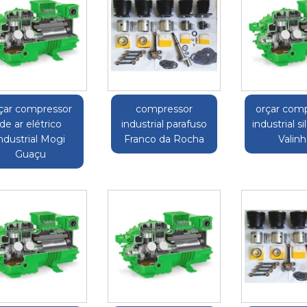
çar compressor
compressor
orçar com
de ar elétrico
industrial parafuso
industrial s
ndustrial Mogi
Franco da Rocha
Valin
Guaçu