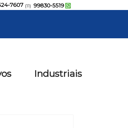
524-7607
99830-5519
(11)
vos Industriais