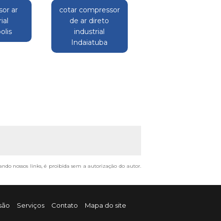
or ar
cotar compressor
ial
de ar direto
olis
industrial
Indaiatuba
tando nossos links, é proibida sem a autorização do autor.
são
Serviços
Contato
Mapa do site