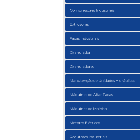
Compressores Industriais
Extrusoras
Facas Industriais
Granulador
Granuladores
Manutenção de Unidades Hidráulicas
Máquinas de Afiar Facas
Máquinas de Moinho
Motores Elétricos
Redutores Industriais