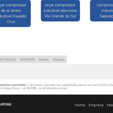
çar compressor
orçar compressor
compress
de ar direto
industrial silencioso
industr
dustrial Osvaldo
Rio Grande do Sul
Salesóp
Cruz
ÃO PAULO
INTERIOR
Itatiba
Manaus
dustriais Juquiratiba
" é de direito reservado. Sua reprodução, parcial ou total, mesmo ci
 do Código Penal –
Lei 9610/98 - Lei de direitos autorais
.
striais
Home
Empresa
Mis