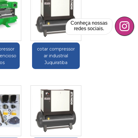
Conheça nossas
redes sociais.
pressor
cotar compressor
ilencioso
ar industrial
hos
Juquiratiba