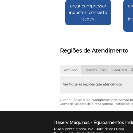
orçar compressor
or
industrial conserto
Itapevi
in
Regiões de Atendimento
Selecione:
Estados Brasil
GRANDE S
Verifique as regiões que atendemos
O conteúdo do texto "
Compressor Alternativos In
Crime de violação de direito autoral – artigo 184
Itaserv Máquinas - Equipamentos Indu
Rua Vicente Mecca, 152 - Jardim de Lucca