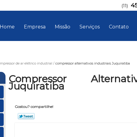
4
(11)
Home
Empresa
Missão
Serviços
Contato
mpressor de ar elétrico industrial
compressor alternativos industriais Juquiratiba
Compressor Alternati
Juquiratiba
Gostou? compartilhe!