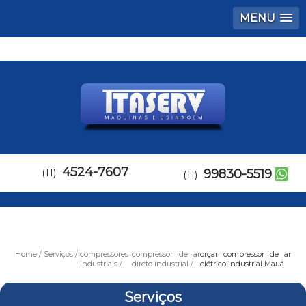
MENU
4524-7607
(11)
99830-5519
(11)
Home
Serviços
compressores
compressor de ar
orçar compressor de ar
industriais
direto industrial
elétrico industrial Mauá
Serviços