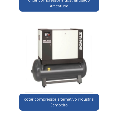
orçar compressor industrial usado
Araçatuba
cotar compressor alternativo industrial
Jambeiro