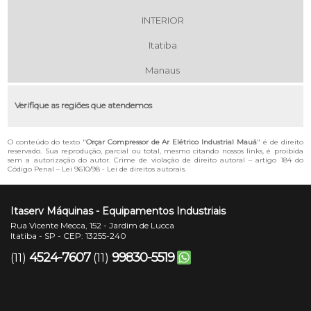
INTERIOR
Itatiba
Manaus
Verifique as regiões que atendemos
O conteúdo do texto "
Orçar Compressor de Ar Elétrico Industrial Mauá
" é de direito
reservado. Sua reprodução, parcial ou total, mesmo citando nossos links, é proibida
sem a autorização do autor. Crime de violação de direito autoral – artigo 184 do
Código Penal –
Lei 9610/98 - Lei de direitos autorais
.
Itaserv Máquinas - Equipamentos Industriais
Rua Vicente Mecca, 152 - Jardim de Lucca
Itatiba - SP - CEP: 13255-240
4524-7607
99830-5519
(11)
(11)