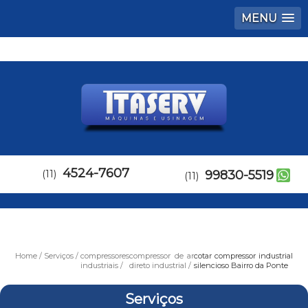
MENU
4524-7607
(11)
99830-5519
(11)
Home
Serviços
compressores
compressor de ar
cotar compressor industrial
industriais
direto industrial
silencioso Bairro da Ponte
Serviços