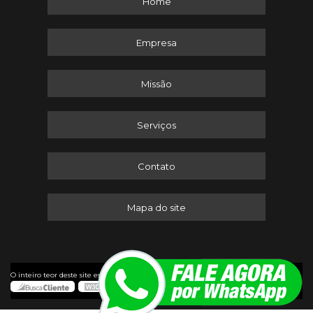
Home
Empresa
Missão
Serviços
Contato
Mapa do site
©
O inteiro teor deste site está sujeito à proteção de direitos autorais. Copyright
Itaserv Máquinas (Lei 9610 de 19/02/1998)