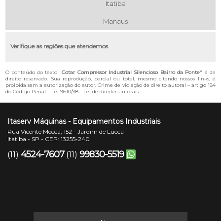
Itatiba
Manaus
Verifique as regiões que atendemos
O conteúdo do texto "
Cotar Compressor Industrial Silencioso Bairro da Ponte
" é de
direito reservado. Sua reprodução, parcial ou total, mesmo citando nossos links, é
proibida sem a autorização do autor. Crime de violação de direito autoral – artigo 184
do Código Penal –
Lei 9610/98 - Lei de direitos autorais
.
Itaserv Máquinas - Equipamentos Industriais
Rua Vicente Mecca, 152 - Jardim de Lucca
Itatiba - SP - CEP: 13255-240
4524-7607
99830-5519
(11)
(11)