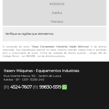
INTERIOR
Itatiba
Manaus
Verifique as regiões que atendemos
O conteúdo do texto "
Orçar Compressor Industrial Usado Ibitiruna
" é de direito
reservado. Sua reprodução, parcial ou total, mesmo citando nossos links, é proibida
sem a autorização do autor. Crime de violação de direito autoral – artigo 184 do
Código Penal –
Lei 9610/98 - Lei de direitos autorais
.
Itaserv Máquinas - Equipamentos Industriais
Rua Vicente Mecca, 152 - Jardim de Lucca
Itatiba - SP - CEP: 13255-240
4524-7607
99830-5519
(11)
(11)