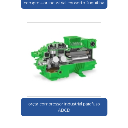
compressor industrial conserto Juquitiba
orçar compressor industrial parafuso
ABCD