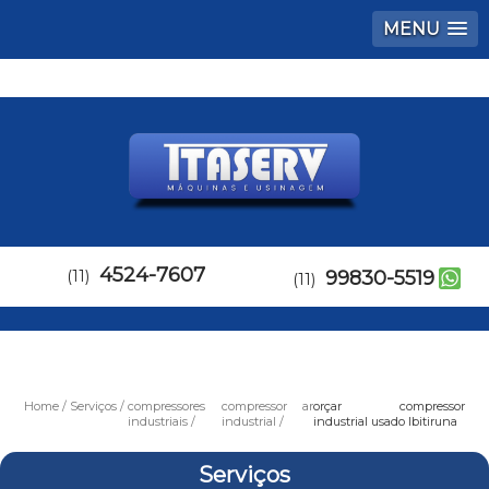
MENU
4524-7607
(11)
99830-5519
(11)
Home
Serviços
compressores
compressor ar
orçar compressor
industriais
industrial
industrial usado Ibitiruna
Serviços