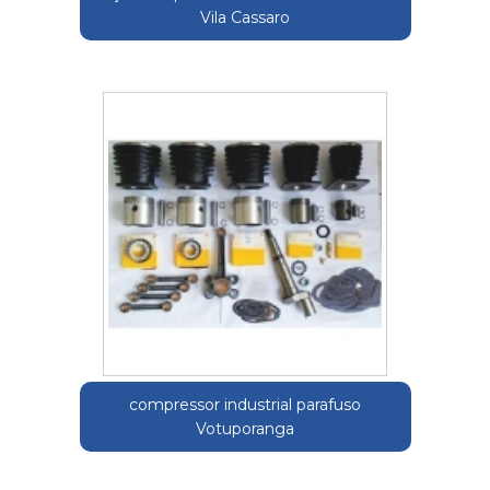
Vila Cassaro
compressor industrial parafuso
Votuporanga