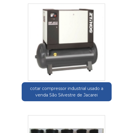
cotar compressor industrial usado a
venda São Silvestre de Jacarei