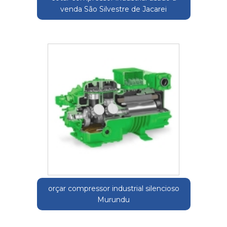
venda São Silvestre de Jacarei
orçar compressor industrial silencioso
Murundu