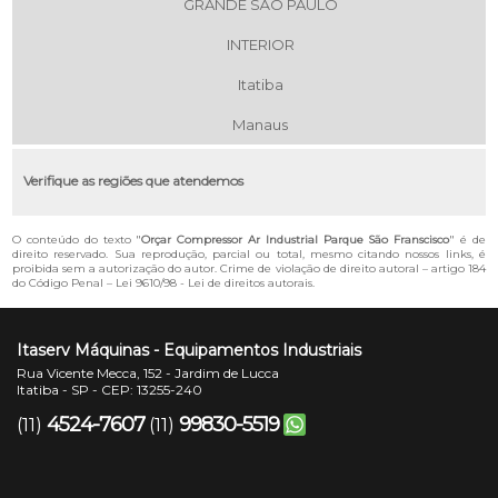
GRANDE SÃO PAULO
INTERIOR
Itatiba
Manaus
Verifique as regiões que atendemos
O conteúdo do texto "
Orçar Compressor Ar Industrial Parque São Franscisco
" é de
direito reservado. Sua reprodução, parcial ou total, mesmo citando nossos links, é
proibida sem a autorização do autor. Crime de violação de direito autoral – artigo 184
do Código Penal –
Lei 9610/98 - Lei de direitos autorais
.
Itaserv Máquinas - Equipamentos Industriais
Rua Vicente Mecca, 152 - Jardim de Lucca
Itatiba - SP - CEP: 13255-240
4524-7607
99830-5519
(11)
(11)