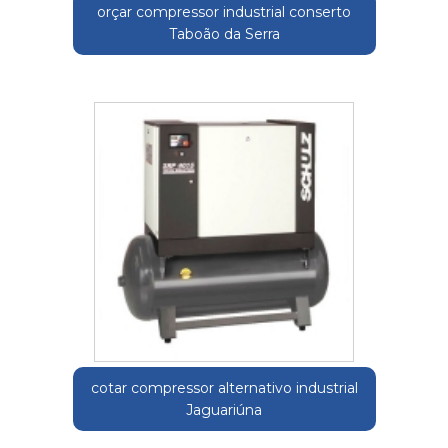
orçar compressor industrial conserto
Taboão da Serra
cotar compressor alternativo industrial
Jaguariúna