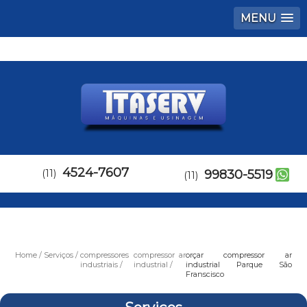
MENU
4524-7607
(11)
99830-5519
(11)
Home
Serviços
compressores
compressor ar
orçar compressor ar
industriais
industrial
industrial Parque São
Franscisco