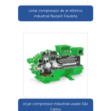
cotar compressor de ar elétrico
industrial Nazaré Paulista
orçar compressor industrial usado São
Carlos