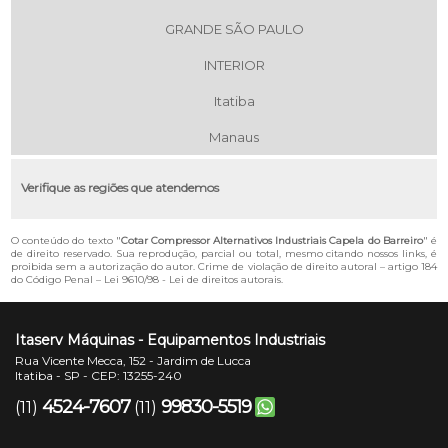
GRANDE SÃO PAULO
INTERIOR
Itatiba
Manaus
Verifique as regiões que atendemos
O conteúdo do texto "
Cotar Compressor Alternativos Industriais Capela do Barreiro
" é
de direito reservado. Sua reprodução, parcial ou total, mesmo citando nossos links, é
proibida sem a autorização do autor. Crime de violação de direito autoral – artigo 184
do Código Penal –
Lei 9610/98 - Lei de direitos autorais
.
Itaserv Máquinas - Equipamentos Industriais
Rua Vicente Mecca, 152 - Jardim de Lucca
Itatiba - SP - CEP: 13255-240
4524-7607
99830-5519
(11)
(11)