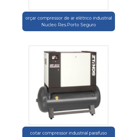
orçar compressor de ar elétrico industrial
Nucleo Res.Porto Seguro
cotar compressor industrial parafuso