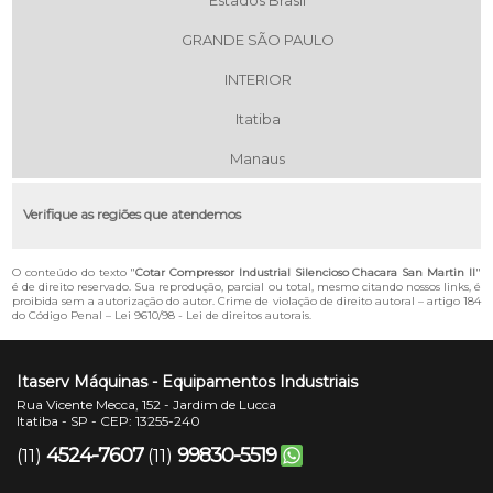
Estados Brasil
GRANDE SÃO PAULO
INTERIOR
Itatiba
Manaus
Verifique as regiões que atendemos
O conteúdo do texto "
Cotar Compressor Industrial Silencioso Chacara San Martin II
"
é de direito reservado. Sua reprodução, parcial ou total, mesmo citando nossos links, é
proibida sem a autorização do autor. Crime de violação de direito autoral – artigo 184
do Código Penal –
Lei 9610/98 - Lei de direitos autorais
.
Itaserv Máquinas - Equipamentos Industriais
Rua Vicente Mecca, 152 - Jardim de Lucca
Itatiba - SP - CEP: 13255-240
4524-7607
99830-5519
(11)
(11)