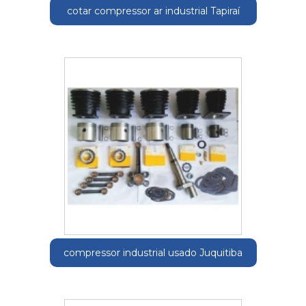
cotar compressor ar industrial Tapiraí
compressor industrial usado Juquitiba