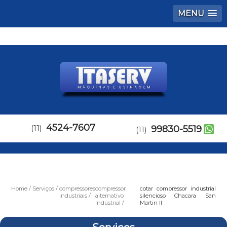
MENU
4524-7607
(11)
99830-5519
(11)
Home
Serviços
compressores
compressor
cotar compressor industrial
industriais
alternativo
silencioso Chacara San
industrial
Martin II