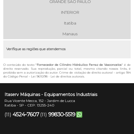
GRANDE SÃO PAULO
INTERIOR
Itatiba
Manaus
Verifique as regiões que atendemos
O conteúdo do texto "
Fornecedor de Cilindro Hidráulico Ferraz de Vasconcelos
" é de
direito reservado. Sua reprodução, parcial ou total, mesmo citando nossos links, é
proibida sem a autorização do autor. Crime de violação de direito autoral – artigo 184
do Código Penal –
Lei 9610/98 - Lei de direitos autorais
.
Itaserv Máquinas - Equipamentos Industriais
Rua Vicente Mecca, 152 - Jardim de Lucca
Itatiba - SP - CEP: 13255-240
4524-7607
99830-5519
(11)
(11)