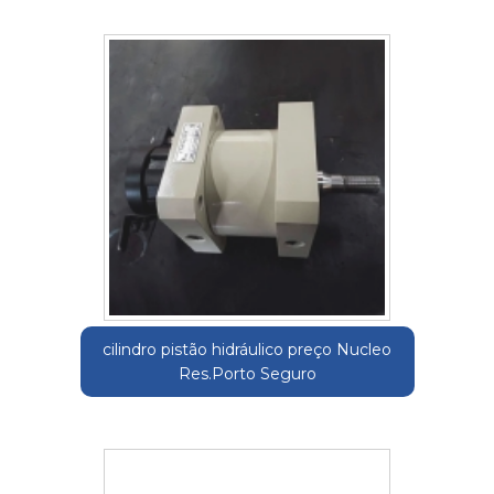
cilindro pistão hidráulico preço Nucleo
Res.Porto Seguro