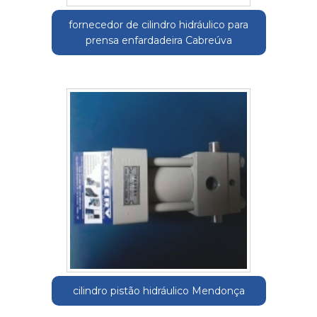
fornecedor de cilindro hidráulico para
prensa enfardadeira Cabreúva
cilindro pistão hidráulico Mendonça