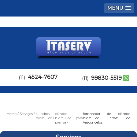
MENU
4524-7607
(11)
99830-5519
(11)
Home
Serviços
cilindros
cilindro
fornecedor de cilindro
hidráulico
hidráulico para
hidráulico Ferraz de
prensa
Vasconcelos