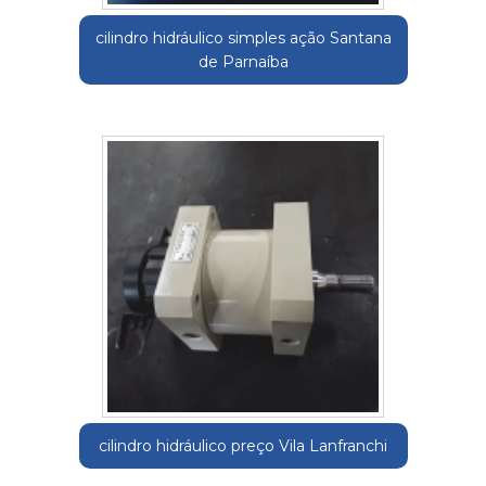
cilindro hidráulico simples ação Santana
de Parnaíba
cilindro hidráulico preço Vila Lanfranchi