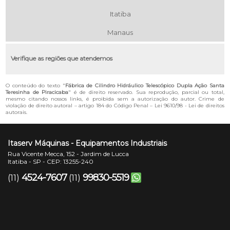
Itatiba
Manaus
Verifique as regiões que atendemos
O conteúdo do texto "
Fábrica de Cilindro Hidráulico Telescópico Dupla Ação Santa
Teresinha de Piracicaba
" é de direito reservado. Sua reprodução, parcial ou total,
mesmo citando nossos links, é proibida sem a autorização do autor. Crime de
violação de direito autoral – artigo 184 do Código Penal –
Lei 9610/98 - Lei de direitos
autorais
.
Itaserv Máquinas - Equipamentos Industriais
Rua Vicente Mecca, 152 - Jardim de Lucca
Itatiba - SP - CEP: 13255-240
4524-7607
99830-5519
(11)
(11)