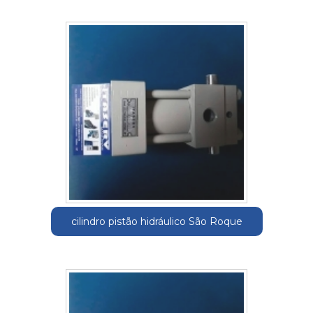
cilindro pistão hidráulico São Roque