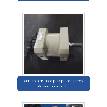
cilindro hidráulico para prensa preço
Pindamonhangaba