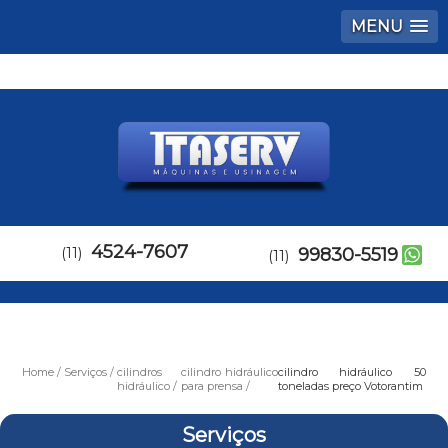
MENU
4524-7607
(11)
99830-5519
(11)
Home
Serviços
cilindros
cilindro hidráulico
cilindro hidráulico 50
hidráulico
para prensa
toneladas preço Votorantim
Serviços