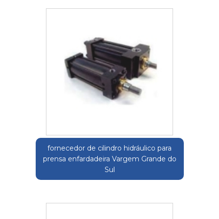
fornecedor de cilindro hidráulico para
prensa enfardadeira Vargem Grande do
Sul