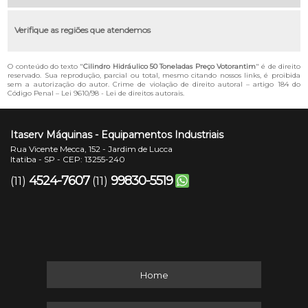
Verifique as regiões que atendemos
O conteúdo do texto "
Cilindro Hidráulico 50 Toneladas Preço Votorantim
" é de direito
reservado. Sua reprodução, parcial ou total, mesmo citando nossos links, é proibida
sem a autorização do autor. Crime de violação de direito autoral – artigo 184 do
Código Penal –
Lei 9610/98 - Lei de direitos autorais
.
Itaserv Máquinas - Equipamentos Industriais
Rua Vicente Mecca, 152 - Jardim de Lucca
Itatiba - SP - CEP: 13255-240
4524-7607
99830-5519
(11)
(11)
Home