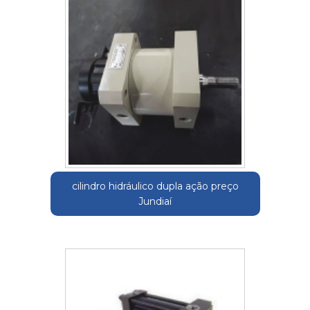
cilindro hidráulico dupla ação preço
Jundiaí