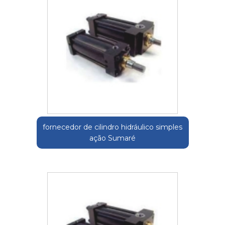
fornecedor de cilindro hidráulico simples
ação Sumaré