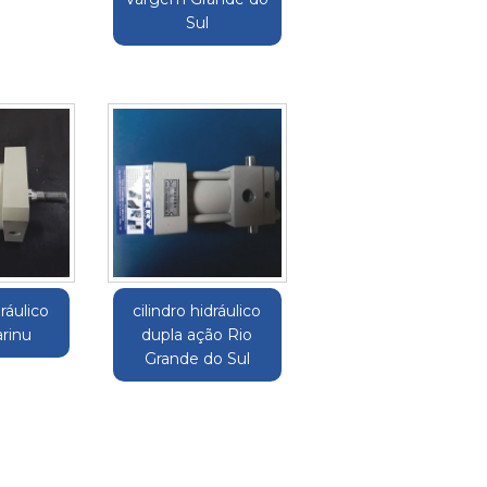
Sul
dráulico
cilindro hidráulico
arinu
dupla ação Rio
Grande do Sul