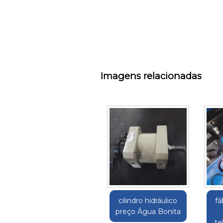
Imagens relacionadas
cilindro hidráulico
fá
preço Água Bonita
te