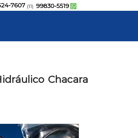
524-7607
99830-5519
(11)
Hidráulico Chacara