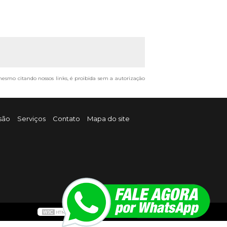
, mesmo citando nossos links, é proibida sem a autorização
são
Serviços
Contato
Mapa do site