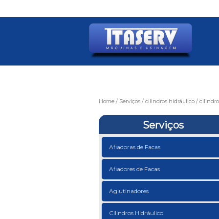
Home
Serviços
cilindros hidráulico
cilindr
Serviços
Afiadoras de Facas
Afiadores de Facas
Aglutinadores
Cilindros Hidráulico