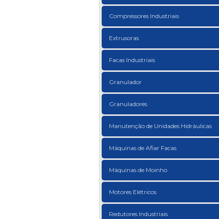
Compressores Industriais
Extrusoras
Facas Industriais
Granulador
Granuladores
Manutenção de Unidades Hidráulicas
Máquinas de Afiar Facas
Máquinas de Moinho
Motores Elétricos
Redutores Industriais