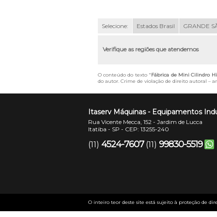
Selecione:
Estados Brasil
GRANDE S
Verifique as regiões que atendemos
O conteúdo do texto "
Fábrica de Mini Cilindro H
do autor. Crime de violação de direito autoral – 
Itaserv Máquinas - Equipamentos Indu
Rua Vicente Mecca, 152 - Jardim de Lucca
Itatiba - SP - CEP: 13255-240
4524-7607
99830-5519
(11)
(11)
O inteiro teor deste site está sujeito à proteção de dir