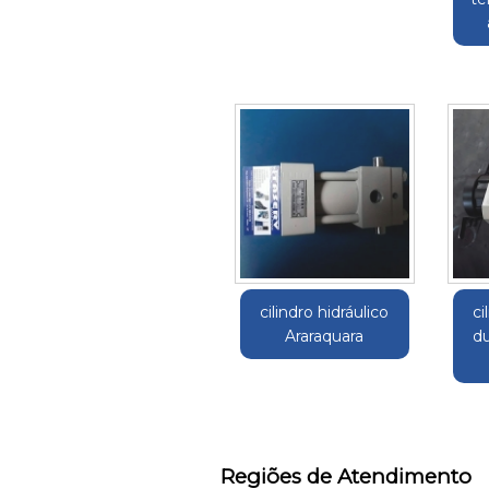
cilindro hidráulico
ci
Araraquara
du
Regiões de Atendimento