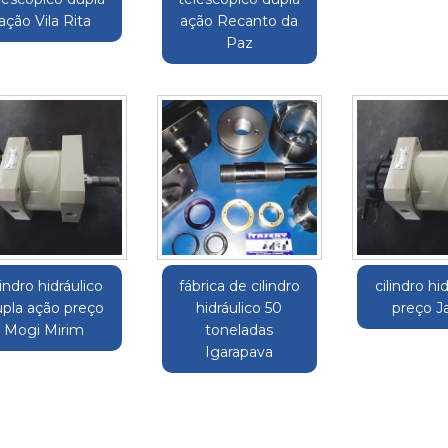
ação Vila Rita
ação Recanto da
Paz
lindro hidráulico
fábrica de cilindro
cilindro hi
pla ação preço
hidráulico 50
preço J
Mogi Mirim
toneladas
Igarapava