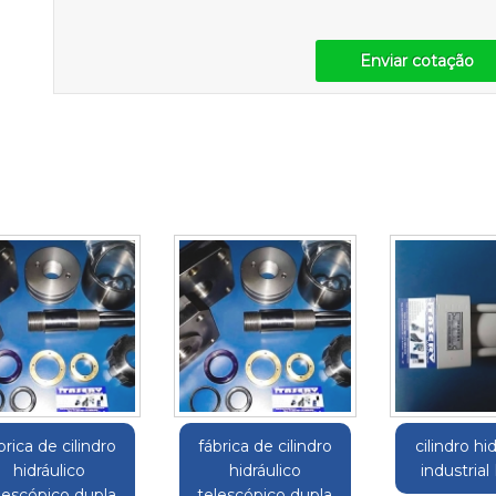
Enviar cotação
brica de cilindro
fábrica de cilindro
cilindro hi
hidráulico
hidráulico
industrial
lescópico dupla
telescópico dupla