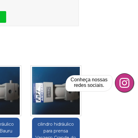
Conheça nossas
redes sociais.
dráulico
cilindro hidráulico
 Bauru
para prensa
Vargem Grande do