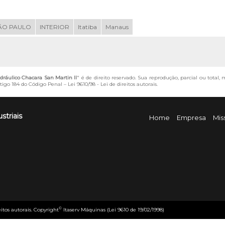
ÃO PAULO
INTERIOR
Itatiba
Manaus
idráulico Chacara San Martin II
" é de direito reservado. Sua reprodução, parcial ou total
artigo 184 do Código Penal –
Lei 9610/98 - Lei de direitos autorais
.
striais
Home
Empresa
Mis
©
eitos autorais. Copyright
Itaserv Máquinas (Lei 9610 de 19/02/1998)