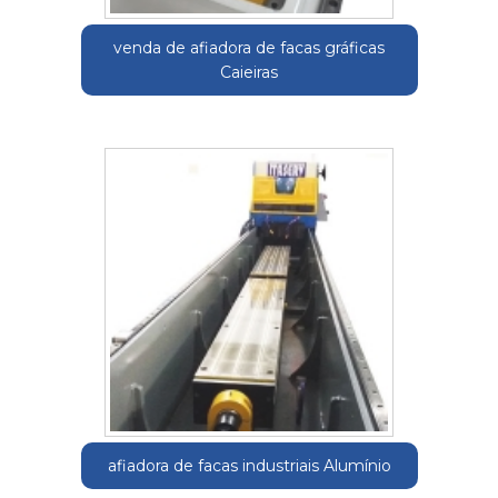
venda de afiadora de facas gráficas
Caieiras
afiadora de facas industriais Alumínio