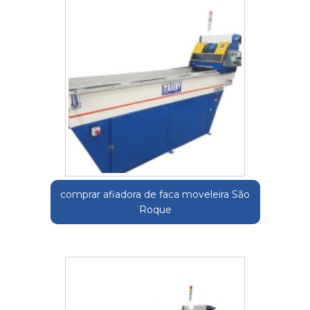
comprar afiadora de faca moveleira São
Roque