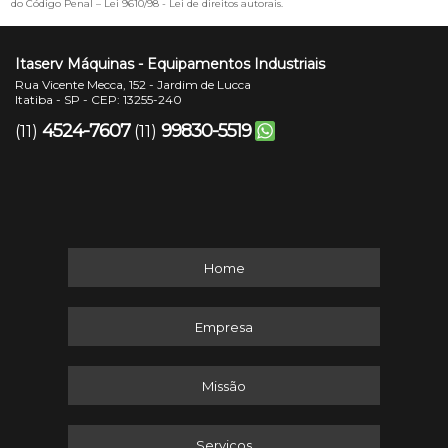
do Código Penal –
Lei 9610/98 - Lei de direitos autorais
.
Itaserv Máquinas - Equipamentos Industriais
Rua Vicente Mecca, 152 - Jardim de Lucca
Itatiba - SP - CEP: 13255-240
4524-7607
99830-5519
(11)
(11)
Home
Empresa
Missão
Serviços