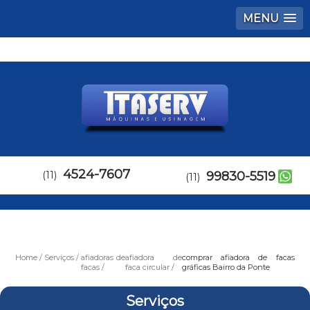
MENU
4524-7607
(11)
99830-5519
(11)
Home
Serviços
afiadoras de
afiadora de
comprar afiadora de facas
facas
faca circular
gráficas Bairro da Ponte
Serviços