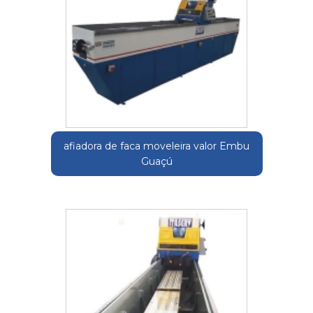
afiadora de faca moveleira valor Embu
Guaçú